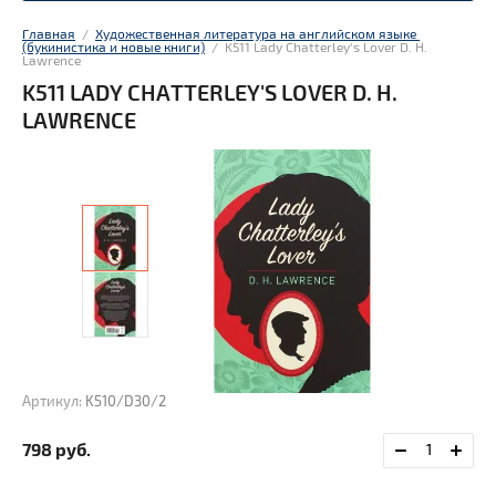
Главная
  /  
Художественная литература на английском языке 
(букинистика и новые книги)
  /  K511 Lady Chatterley's Lover D. H. 
Lawrence
K511 LADY CHATTERLEY'S LOVER D. H.
LAWRENCE
Артикул:
K510/D30/2
798
руб.